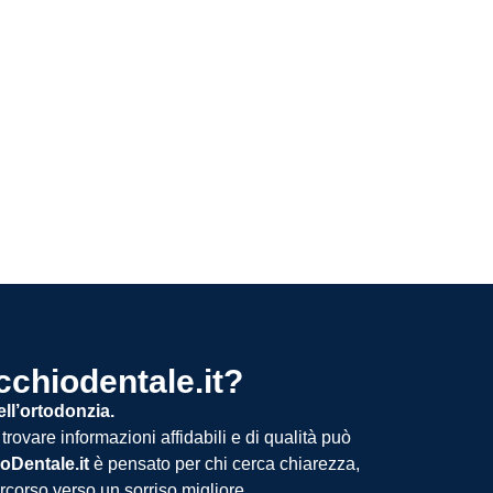
chiodentale.it?
ll’ortodonzia.
trovare informazioni affidabili e di qualità può
oDentale.it
è pensato per chi cerca chiarezza,
corso verso un sorriso migliore.