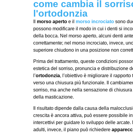
come cambia il sorris
l'ortodonzia
Il
morso aperto
e il
morso incrociato
sono due
possono modificare il modo in cui i denti si inc
della bocca. Nel morso aperto, alcuni denti ante
correttamente; nel morso incrociato, invece, uno
superiore chiudono in una posizione non corretta 
Prima del trattamento, queste condizioni posson
estetica del sorriso, pronuncia e distribuzione d
l’
ortodonzia
, l’obiettivo è migliorare il rapporto
verso una chiusura più funzionale. Il cambiame
sorriso, ma anche nella sensazione di chiusura 
della masticazione.
Il risultato dipende dalla causa della malocclu
crescita è ancora attiva, può essere possibile i
intercettivi per guidare lo sviluppo delle arcate.
adulti, invece, il piano può richiedere
apparecch