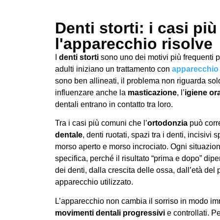
Denti storti: i casi p
l'apparecchio risolve
I
denti storti
sono uno dei motivi più frequenti p
adulti iniziano un trattamento con
apparecchio 
sono ben allineati, il problema non riguarda solo
influenzare anche la
masticazione
, l’
igiene or
dentali entrano in contatto tra loro.
Tra i casi più comuni che l’
ortodonzia
può corr
dentale
, denti ruotati, spazi tra i denti, incisiv
morso aperto e morso incrociato. Ogni situazio
specifica, perché il risultato “prima e dopo” dip
dei denti, dalla crescita delle ossa, dall’età del 
apparecchio utilizzato.
L’apparecchio non cambia il sorriso in modo im
movimenti dentali progressivi
e controllati. Per