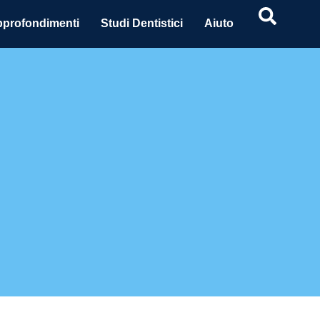
profondimenti
Studi Dentistici
Aiuto