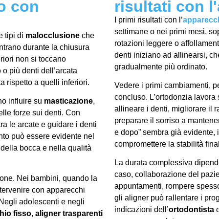
o con
risultati con 
I primi risultati con l’
apparecch
settimane o nei primi mesi, sop
 tipi di
malocclusione
che
rotazioni leggere o affollamen
ontrano durante la chiusura
denti iniziano ad allinearsi, c
riori non si toccano
gradualmente più ordinato.
 o più denti dell’arcata
rispetto a quelli inferiori.
Vedere i primi cambiamenti, per
concluso. L’ortodonzia lavora
o influire su
masticazione
,
allineare i denti, migliorare il 
elle forze sui denti. Con
preparare il sorriso a mantener
 tra le arcate e guidare i denti
e dopo” sembra già evidente, i
nto può essere evidente nel
compromettere la stabilità fina
della bocca e nella qualità
La durata complessiva dipende
caso, collaborazione del pazien
sione. Nei bambini, quando la
appuntamenti, rompere spesso
ntervenire con apparecchi
gli aligner può rallentare i pr
 Negli adolescenti e negli
indicazioni dell’
ortodontista
e
io fisso
,
aligner trasparenti