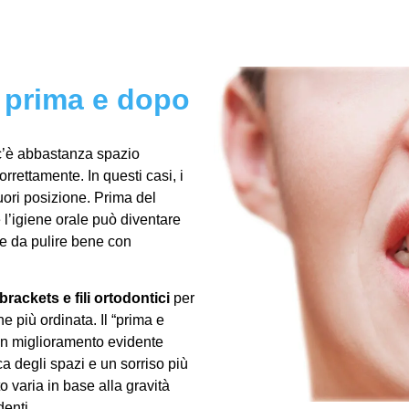
 prima e dopo
c’è abbastanza spazio
orrettamente. In questi casi, i
uori posizione. Prima del
e l’igiene orale può diventare
te da pulire bene con
brackets e fili ortodontici
per
 più ordinata. Il “prima e
un miglioramento evidente
a degli spazi e un sorriso più
o varia in base alla gravità
denti.