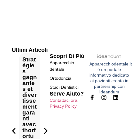
futuri in modo efficace e duraturo.
Ultimi Articoli
Scopri Di Più
Strat
Apparecchio
Apparecchiodentale.it
égie
Cer
dentale
è un portale
s
Anali
Rent
ain
informativo dedicato
gagn
za
Fina
able
héri
Ortodonzia
ai pazienti creato in
ante
Font
com
nční
inver
age
partnership con
Studi Dentistici
s et
os
pletă
plán
sión
révè
Ideandum
Serve Aiuto?
diver
infor
a
ován
y
ent
tisse
máci
impa
í s
análi
des
Contattaci ora.
ment
ók a
ctulu
thorf
sis
sec
Privacy Policy
gara
thorf
i
ortu
prof
ets
nti
ortu
finan
ne
undo
aut
avec
ne
ciar
vede
con
ur 
thorf
előn
și a
k
thorf
tho
ortu
yeirő
evol
dlou
ortu
fort