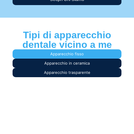
Tipi di apparecchio
dentale vicino a me
Apparecchio fisso
Apparecchio in ceramica
Apparecchio trasparente
Apparecchio fisso vicino
a me
L’apparecchio fisso è una delle soluzioni
ortodontiche più utilizzate per correggere
problemi di disallineamento dentale. Si tratta di
un dispositivo composto da piccoli attacchi
(chiamati brackets) applicati sulla superficie dei