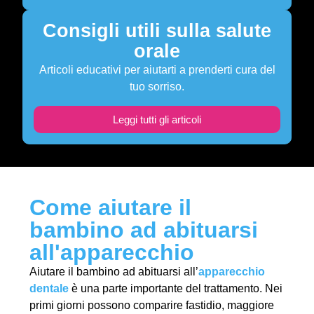
Consigli utili sulla salute
orale
Articoli educativi per aiutarti a prenderti cura del
tuo sorriso.
Leggi tutti gli articoli
Come aiutare il
bambino ad abituarsi
all'apparecchio
Aiutare il bambino ad abituarsi all’
apparecchio
dentale
è una parte importante del trattamento. Nei
primi giorni possono comparire fastidio, maggiore