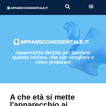
Apparecchio dentale
Apparecchio dentale per bambini:
quando iniziare, che tipo scegliere e
come prepararli
A che età si mette
l'apparecchio ai